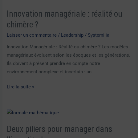
managériale
Innovation managériale : réalité ou
:
réalité
chimère ?
ou
Laisser un commentaire
/
Leadership
/
Systemilia
chimère
Innovation Managériale : Réalité ou chimère ? Les modèles
?
managériaux évoluent selon les époques et les générations.
Ils doivent à présent prendre en compte notre
environnement complexe et incertain : un
Lire la suite »
Deux
piliers
Deux piliers pour manager dans
pour
manager