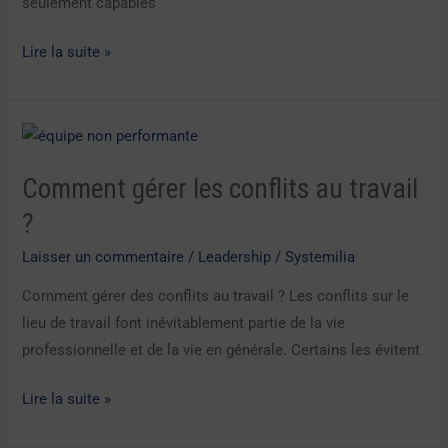
seulement capables
Lire la suite »
Comment
gérer
Comment gérer les conflits au travail
les
conflits
?
au
Laisser un commentaire
/
Leadership
/
Systemilia
travail
Comment gérer des conflits au travail ? Les conflits sur le
?
lieu de travail font inévitablement partie de la vie
professionnelle et de la vie en générale. Certains les évitent
Lire la suite »