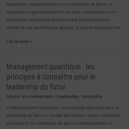
la
Diagnostic organisationnel selon la théorie de Berne Le
théorie
diagnostic organisationnel est un outil essentiel pour les
de
entreprises souhaitant améliorer leur fonctionnement
berne
interne et leur performance globale. Il permet d’analyser les
Lire la suite »
Management quantique : les
Management
quantique
principes à connaître pour le
:
leadership du futur
les
principes
Laisser un commentaire
/
Leadership
/
Systemilia
à
Le Management Quantique : une nouvelle approche pour le
connaître
leadership du futur Le monde des affaires est en constante
pour
évolution et les méthodes de gestion traditionnelles ne
le