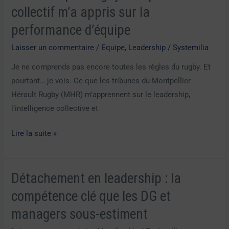
et
collectif m’a appris sur la
rugby
performance d’équipe
:
ce
Laisser un commentaire
/
Equipe
,
Leadership
/
Systemilia
que
Je ne comprends pas encore toutes les règles du rugby. Et
le
pourtant… je vois. Ce que les tribunes du Montpellier
collectif
Hérault Rugby (MHR) m’apprennent sur le leadership,
m’a
l’intelligence collective et
appris
sur
Lire la suite »
la
performance
d’équipe
Détachement en leadership : la
Détachement
en
compétence clé que les DG et
leadership
managers sous-estiment
: