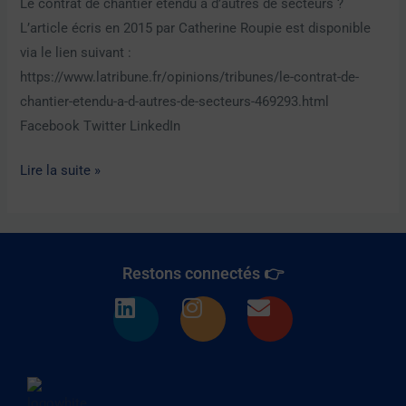
Le contrat de chantier étendu à d’autres de secteurs ?
d’autres
L’article écris en 2015 par Catherine Roupie est disponible
de
via le lien suivant :
secteurs
https://www.latribune.fr/opinions/tribunes/le-contrat-de-
?
chantier-etendu-a-d-autres-de-secteurs-469293.html
Facebook Twitter LinkedIn
Lire la suite »
Restons connectés 👉
L
I
E
i
n
n
n
s
v
k
t
e
e
a
l