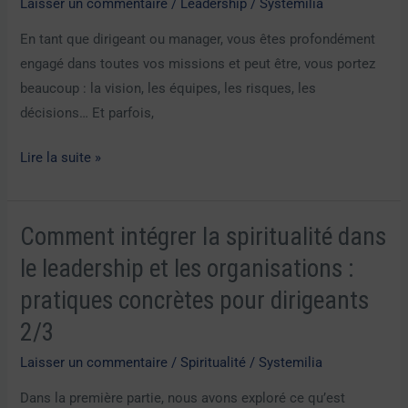
la
Laisser un commentaire
/
Leadership
/
Systemilia
compétence
En tant que dirigeant ou manager, vous êtes profondément
clé
engagé dans toutes vos missions et peut être, vous portez
que
beaucoup : la vision, les équipes, les risques, les
les
décisions… Et parfois,
DG
et
Lire la suite »
managers
sous-
estiment
Comment intégrer la spiritualité dans
Comment
intégrer
le leadership et les organisations :
la
pratiques concrètes pour dirigeants
spiritualité
2/3
dans
le
Laisser un commentaire
/
Spiritualité
/
Systemilia
leadership
Dans la première partie, nous avons exploré ce qu’est
et