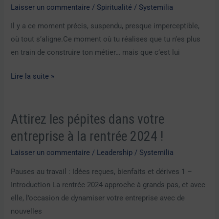
Laisser un commentaire
/
Spiritualité
/
Systemilia
:
retrouver
Il y a ce moment précis, suspendu, presque imperceptible,
l’axe
où tout s’aligne.Ce moment où tu réalises que tu n’es plus
intérieur
en train de construire ton métier… mais que c’est lui
pour
Lire la suite »
donner
du
sens
Attirez les pépites dans votre
Attirez
les
entreprise à la rentrée 2024 !
pépites
Laisser un commentaire
/
Leadership
/
Systemilia
dans
votre
Pauses au travail : Idées reçues, bienfaits et dérives 1 –
entreprise
Introduction La rentrée 2024 approche à grands pas, et avec
à
elle, l’occasion de dynamiser votre entreprise avec de
la
nouvelles