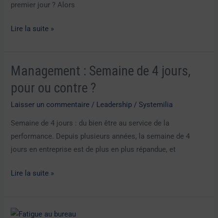
premier jour ? Alors
Lire la suite »
Management : Semaine de 4 jours,
Management
:
pour ou contre ?
Semaine
Laisser un commentaire
/
Leadership
/
Systemilia
de
4
Semaine de 4 jours : du bien être au service de la
jours,
performance. Depuis plusieurs années, la semaine de 4
pour
jours en entreprise est de plus en plus répandue, et
ou
Lire la suite »
contre
?
Gestion