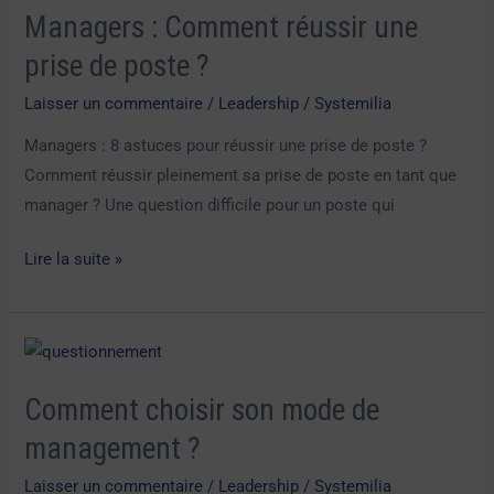
Managers : Comment réussir une
Comment
réussir
prise de poste ?
une
Laisser un commentaire
/
Leadership
/
Systemilia
prise
Managers : 8 astuces pour réussir une prise de poste ?
de
Comment réussir pleinement sa prise de poste en tant que
poste
manager ? Une question difficile pour un poste qui
?
Lire la suite »
Comment
choisir
Comment choisir son mode de
son
mode
management ?
de
Laisser un commentaire
/
Leadership
/
Systemilia