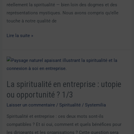
réellement la spiritualité — bien loin des dogmes et des
les
représentations mystiques. Nous avons compris qu’elle
organisations
touche à notre qualité de
:
pratiques
Lire la suite »
concrètes
pour
dirigeants
La
2/3
spiritualité
en
La spiritualité en entreprise : utopie
entreprise
:
ou opportunité ? 1/3
utopie
Laisser un commentaire
/
Spiritualité
/
Systemilia
ou
Spiritualité et entreprise : ces deux mots sont-ils
opportunité
compatibles ? Et si oui, comment et quels bénéfices pour
?
les dirigeants et les organisations ? Cette question sera
1/3