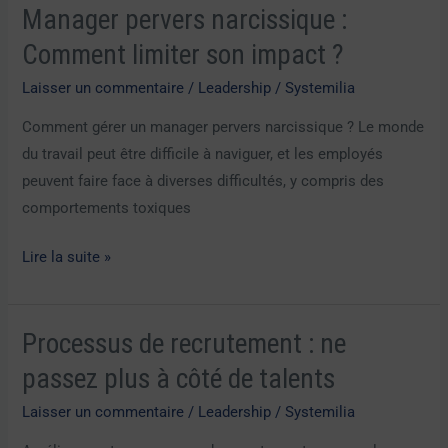
Manager pervers narcissique :
Manager
pervers
Comment limiter son impact ?
narcissique
Laisser un commentaire
/
Leadership
/
Systemilia
:
Comment
Comment gérer un manager pervers narcissique ? Le monde
limiter
du travail peut être difficile à naviguer, et les employés
son
peuvent faire face à diverses difficultés, y compris des
impact
comportements toxiques
?
Lire la suite »
Processus de recrutement : ne
Processus
de
passez plus à côté de talents
recrutement
Laisser un commentaire
/
Leadership
/
Systemilia
:
ne