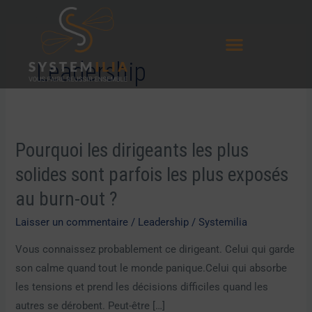
Aller
au
contenu
Leadership
Pourquoi les dirigeants les plus
Pourquoi
les
solides sont parfois les plus exposés
dirigeants
au burn-out ?
les
plus
Laisser un commentaire
/
Leadership
/
Systemilia
solides
Vous connaissez probablement ce dirigeant. Celui qui garde
sont
son calme quand tout le monde panique.Celui qui absorbe
parfois
les tensions et prend les décisions difficiles quand les
les
autres se dérobent. Peut-être […]