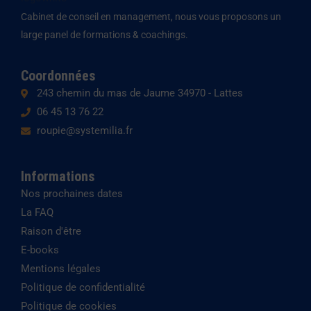
d
g
o
Cabinet de conseil en management, nous vous proposons un
i
r
p
large panel de formations & coachings.
n
a
e
m
Coordonnées
243 chemin du mas de Jaume 34970 - Lattes
06 45 13 76 22
roupie@systemilia.fr
Informations
Nos prochaines dates
La FAQ
Raison d'être
E-books
Mentions légales
Politique de confidentialité
Politique de cookies