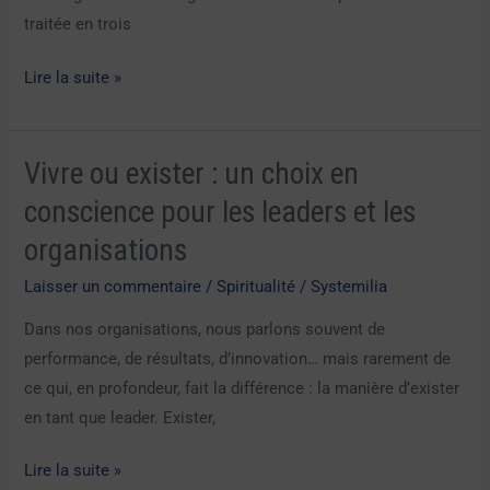
traitée en trois
Lire la suite »
Vivre ou exister : un choix en
Vivre
ou
conscience pour les leaders et les
exister
organisations
:
un
Laisser un commentaire
/
Spiritualité
/
Systemilia
choix
Dans nos organisations, nous parlons souvent de
en
performance, de résultats, d’innovation… mais rarement de
conscience
ce qui, en profondeur, fait la différence : la manière d’exister
pour
en tant que leader. Exister,
les
leaders
Lire la suite »