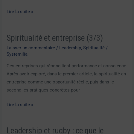
plus
exposés
Lire la suite »
au
burn-
out
Spiritualité et entreprise (3/3)
Spiritualité
?
et
Laisser un commentaire
/
Leadership
,
Spiritualité
/
entreprise
Systemilia
(3/3)
Ces entreprises qui réconcilient performance et conscience
Après avoir exploré, dans le premier article, la spiritualité en
entreprise comme une opportunité réelle, puis dans le
second les pratiques concrètes pour
Lire la suite »
Leadership et rugby : ce que le
Leadership