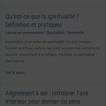
et
les
organisations
Qu’est-ce que la spiritualité ?
Qu’est-
ce
Définition et pratiques
que
Laisser un commentaire
/
Spiritualité
/
Systemilia
la
spiritualité
Aujourd’hui, j’ose parler de spiritualité. Ce mot intrigue,
?
fascine ou effraie parfois, car il est souvent mal compris ou
Définition
associé uniquement à la religion. Pourtant, la spiritualité
et
n’est pas un
pratiques
Lire la suite »
Alignement à soi : retrouver l’axe
Alignement
à
intérieur pour donner du sens
soi