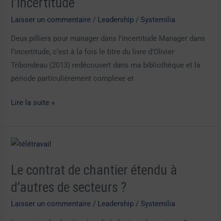
l’incertitude
dans
Laisser un commentaire
/
Leadership
/
Systemilia
l’incertitude
Deux pilliers pour manager dans l’incertitude Manager dans
l’incertitude, c’est à la fois le titre du livre d’Olivier
Tribondeau (2013) redécouvert dans ma bibliothèque et la
période particulièrement complexe et
Lire la suite »
Le
contrat
Le contrat de chantier étendu à
de
chantier
d’autres de secteurs ?
étendu
Laisser un commentaire
/
Leadership
/
Systemilia
à