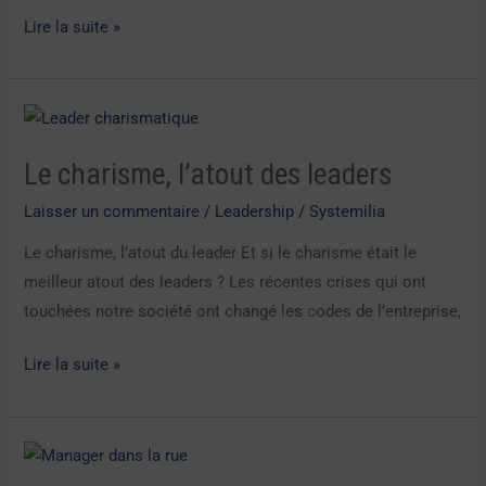
Lire la suite »
Le
charisme,
Le charisme, l’atout des leaders
l’atout
des
Laisser un commentaire
/
Leadership
/
Systemilia
leaders
Le charisme, l’atout du leader Et si le charisme était le
meilleur atout des leaders ? Les récentes crises qui ont
touchées notre société ont changé les codes de l’entreprise,
Lire la suite »
Managers
: