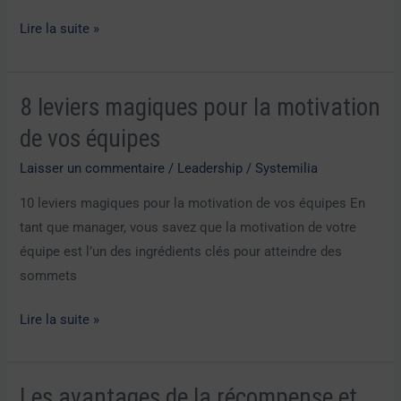
rentrée
Lire la suite »
2024
!
8 leviers magiques pour la motivation
8
leviers
de vos équipes
magiques
Laisser un commentaire
/
Leadership
/
Systemilia
pour
la
10 leviers magiques pour la motivation de vos équipes En
motivation
tant que manager, vous savez que la motivation de votre
de
équipe est l’un des ingrédients clés pour atteindre des
vos
sommets
équipes
Lire la suite »
Les avantages de la récompense et
Les