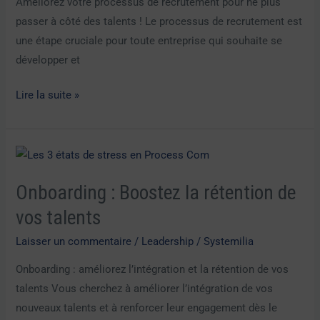
Améliorez votre processus de recrutement pour ne plus
passez
passer à côté des talents ! Le processus de recrutement est
plus
une étape cruciale pour toute entreprise qui souhaite se
à
développer et
côté
Lire la suite »
de
talents
Onboarding
:
Onboarding : Boostez la rétention de
Boostez
la
vos talents
rétention
Laisser un commentaire
/
Leadership
/
Systemilia
de
Onboarding : améliorez l’intégration et la rétention de vos
vos
talents Vous cherchez à améliorer l’intégration de vos
talents
nouveaux talents et à renforcer leur engagement dès le