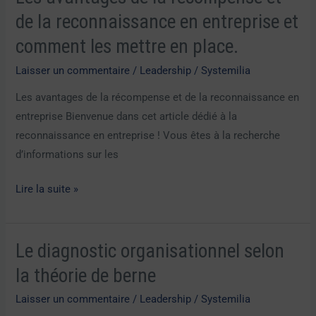
avantages
de la reconnaissance en entreprise et
de
comment les mettre en place.
la
récompense
Laisser un commentaire
/
Leadership
/
Systemilia
et
Les avantages de la récompense et de la reconnaissance en
de
entreprise Bienvenue dans cet article dédié à la
la
reconnaissance en entreprise ! Vous êtes à la recherche
reconnaissance
d’informations sur les
en
entreprise
Lire la suite »
et
comment
les
Le diagnostic organisationnel selon
Le
mettre
diagnostic
la théorie de berne
en
organisationnel
place.
Laisser un commentaire
/
Leadership
/
Systemilia
selon