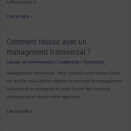
suffisent plus à
leadership
du
Lire la suite »
futur
Comment réussir avec un
Comment
réussir
management transversal ?
avec
Laisser un commentaire
/
Leadership
/
Systemilia
un
management
Management transversal : Nos conseils pour réussir Dans
transversal
cet article, nous allons explorer le concept de management
?
transversal en entreprise et vous fournir des conseils
pratiques pour réussir cette approche
Lire la suite »