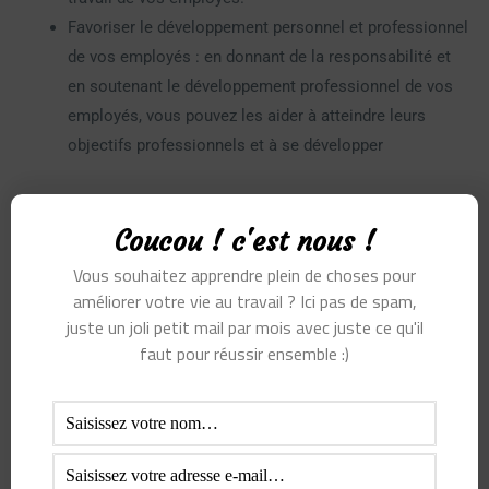
Favoriser le développement personnel et professionnel
de vos employés : en donnant de la responsabilité et
en soutenant le développement professionnel de vos
employés, vous pouvez les aider à atteindre leurs
objectifs professionnels et à se développer
Coucou ! c'est nous !
Management bienveillant, oui
Vous souhaitez apprendre plein de choses pour
améliorer votre vie au travail ? Ici pas de spam,
mais pas seulement !
juste un joli petit mail par mois avec juste ce qu'il
faut pour réussir ensemble :)