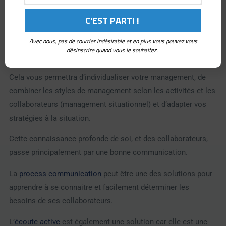
Le
management bienveillant
ne se suffit pas à lui seul. Il nous
parait important également de bien se connaitre soi en tant
que manager pour apprendre à connaitre ses collaborateurs,
Avec nous, pas de courrier indésirable et en plus vous pouvez vous
à identifier leur motivation et également à connaitre leurs
désinscrire quand vous le souhaitez.
missions en terme d’activité.
Cela vous permettra d’individualiser votre management, de
combiner les styles de management selon les activités et les
collaborateurs (management situationnel) et d’adapter vos
stratégies à la situation.
Cette connaissance profonde de soi, et des collaborateurs,
passe principalement par une bonne communication.
La
process communication
peut être une des solutions pour
apprendre à se connaitre et facilement déterminer les
besoins de ses collaborateurs.
L’
écoute active
est également une solution car elle est une