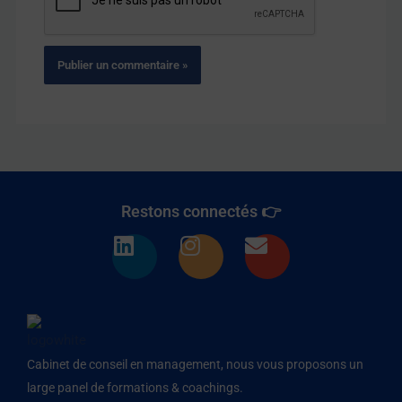
Restons connectés 👉
L
I
E
i
n
n
n
s
v
k
t
e
e
a
l
d
g
o
Cabinet de conseil en management, nous vous proposons un
i
r
p
large panel de formations & coachings.
n
a
e