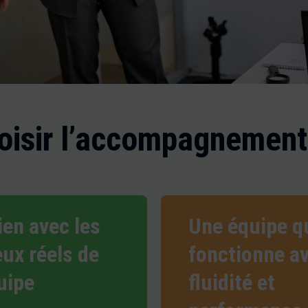
oisir l’accompagnement
ien avec les
Une équipe q
eux réels de
fonctionne a
uipe
fluidité et