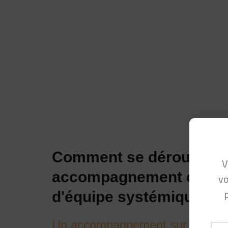
Comment se déroule no
V
accompagnement coach
vo
d'équipe systémique ?
Un accompagnement sur mesur