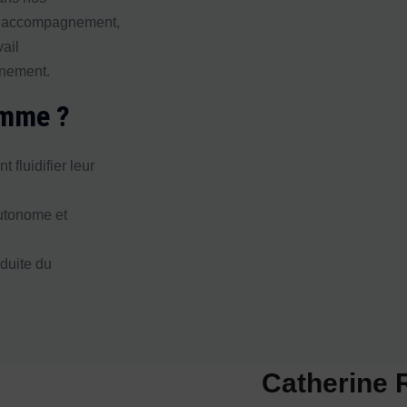
 l’accompagnement,
ail
gnement.
amme ?
 fluidifier leur
utonome et
duite du
Catherine 