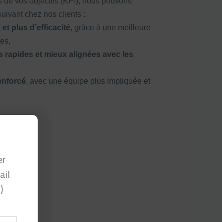
 de vos objectifs (KPI), nous pouvons
suivant chez nos clients :
et plus d’efficacité
, grâce à une meilleure
es,
 rapides et mieux alignées avec les
enforcé
, avec une équipe plus impliquée et
er
ail
)