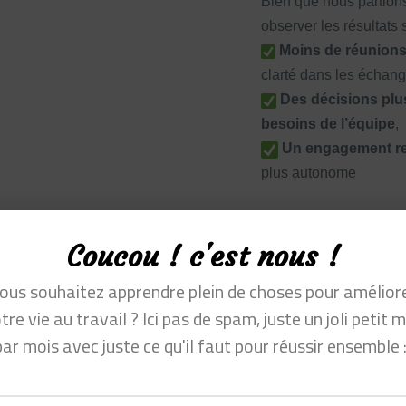
Bien que nous partions
observer les résultats 
Moins de réunions 
clarté dans les échang
Des décisions plus
besoins de l’équipe
,
Un engagement r
plus autonome
Coucou ! c'est nous !
tre
ous souhaitez apprendre plein de choses pour amélior
ing
tre vie au travail ? Ici pas de spam, juste un joli petit m
par mois avec juste ce qu'il faut pour réussir ensemble :
e