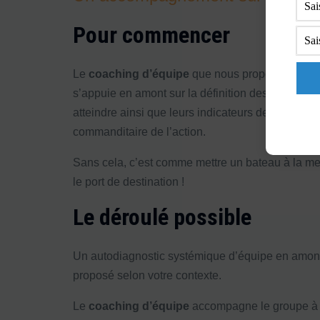
Pour commencer
Le
coaching d’équipe
que nous proposons et
s
s’appuie en amont sur la définition des objectifs
atteindre ainsi que leurs indicateurs de mesure a
commanditaire de l’action.
Sans cela, c’est comme mettre un bateau à la me
le port de destination !
Le déroulé possible
Un autodiagnostic systémique d’équipe en amont
proposé selon votre contexte.
Le
coaching d’équipe
accompagne le groupe à l