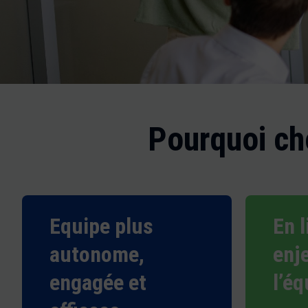
Pourquoi ch
Equipe plus
En l
autonome,
enj
engagée et
l’éq