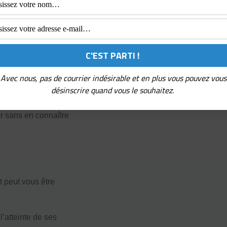
ystémique
et
 opérationnels à
Avec nous, pas de courrier indésirable et en plus vous pouvez vous
vec le
désinscrire quand vous le souhaitez.
r sans en connaître
 peut vous être
’atteinte de ses