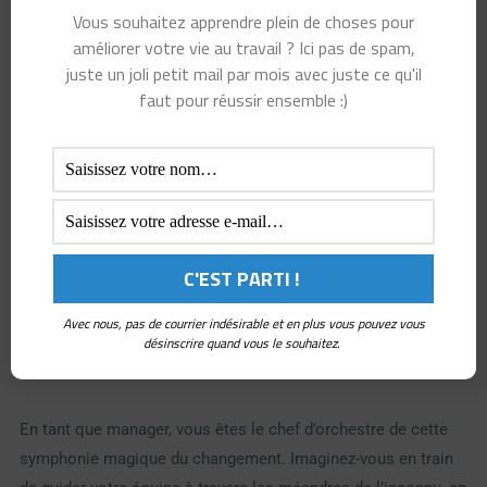
deviendrez le maître des alliances, le sorcier de la
Vous souhaitez apprendre plein de choses pour
collaboration. Vous serez capable d’insuffler un esprit
améliorer votre vie au travail ? Ici pas de spam,
d’équipe puissant, où la confiance règne et où les idées
juste un joli petit mail par mois avec juste ce qu'il
faut pour réussir ensemble :)
brillantes éclosent dans une danse envoûtante.
La flexibilité enchantée -
S'adapter aux défis magiques
du changement
Avec nous, pas de courrier indésirable et en plus vous pouvez vous
désinscrire quand vous le souhaitez.
En tant que manager, vous êtes le chef d’orchestre de cette
symphonie magique du changement. Imaginez-vous en train