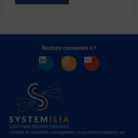
Restons connectés 👉
L
I
E
i
n
n
n
s
v
k
t
e
e
a
l
d
g
o
i
r
p
n
a
e
m
Cabinet de conseil en management, nous vous proposons un