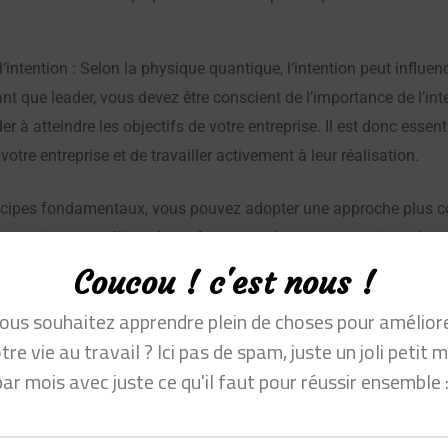
’intention : Selon la physique quantique, l’intention peut influenc
t que leader, vous devez être conscient de l’importance de l’int
der à atteindre les objectifs de votre entreprise. Il est donc essent
votre entreprise et de travailler activement à leur réalisation.
cipes fondamentaux, vous pouvez adopter une approche plus co
p, qui peut améliorer la performance de votre entreprise et la qua
Coucou ! c'est nous !
ous souhaitez apprendre plein de choses pour amélior
tre vie au travail ? Ici pas de spam, juste un joli petit m
par mois avec juste ce qu'il faut pour réussir ensemble :
 avantages du manage