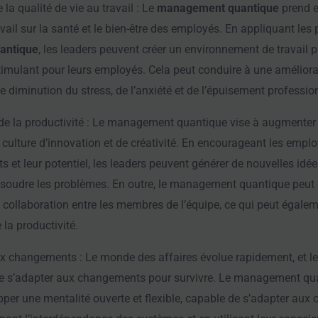
 la qualité de vie au travail : Le
management quantique
prend e
vail sur la santé et le bien-être des employés. En appliquant les 
antique
, les leaders peuvent créer un environnement de travail p
timulant pour leurs employés. Cela peut conduire à une améliorat
ne diminution du stress, de l’anxiété et de l’épuisement professio
e la productivité : Le management quantique vise à augmenter l
culture d’innovation et de créativité. En encourageant les emplo
nts et leur potentiel, les leaders peuvent générer de nouvelles idé
ésoudre les problèmes. En outre, le management quantique peut a
a collaboration entre les membres de l’équipe, ce qui peut égale
la productivité.
ux changements : Le monde des affaires évolue rapidement, et le
e s’adapter aux changements pour survivre. Le management qua
pper une mentalité ouverte et flexible, capable de s’adapter au