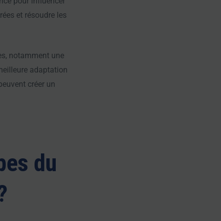
nce pour influencer
rées et résoudre les
ses, notamment une
meilleure adaptation
peuvent créer un
pes du
?