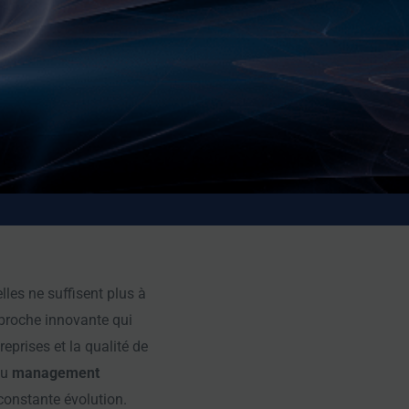
les ne suffisent plus à
proche innovante qui
eprises et la qualité de
du
management
constante évolution.