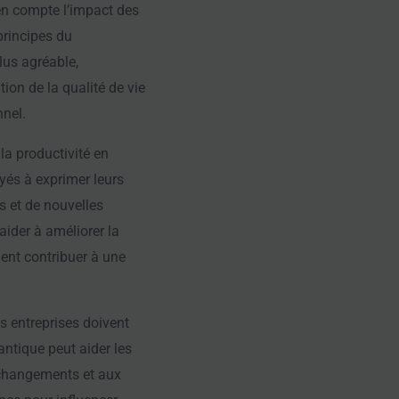
n compte l’impact des
principes du
lus agréable,
ion de la qualité de vie
nnel.
a productivité en
yés à exprimer leurs
es et de nouvelles
ider à améliorer la
ment contribuer à une
s entreprises doivent
ntique peut aider les
x changements et aux