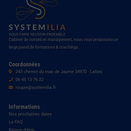
d
g
o
i
r
p
n
a
e
m
Cabinet de conseil en management, nous vous proposons un
large panel de formations & coachings.
Coordonnées
243 chemin du mas de Jaume 34970 - Lattes
06 45 13 76 22
roupie@systemilia.fr
Informations
Nos prochaines dates
La FAQ
Raison d'être