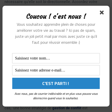
nécessaire qu’elle soit bi-directionnelle. Accordez votre
confiance pour avoir toute la confiance en retour de vos
Coucou ! c'est nous !
interlocuteurs.
Vous souhaitez apprendre plein de choses pour
améliorer votre vie au travail ? Ici pas de spam,
juste un joli petit mail par mois avec juste ce qu'il
faut pour réussir ensemble :)
Conseil 6 : Désamorcer les
conflits
Certaines personnes peuvent voir d’un mauvais œil l’arrivée
d’une nouvelle personne. Dans ce cas ils pourraient se
Avec nous, pas de courrier indésirable et en plus vous pouvez vous
montrer injustes envers celle-ci. Ce qui créera à court/moyen
désinscrire quand vous le souhaitez.
ou long terme (selon les personnalités) des conflits. Auquel
cas, une bonne stratégie de
gestion de conflit
est