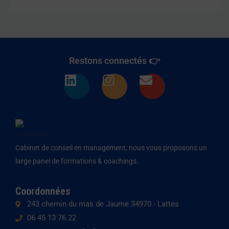
Restons connectés 👉
L
I
E
i
n
n
n
s
v
k
t
e
e
a
l
d
g
o
Cabinet de conseil en management, nous vous proposons un
i
r
p
large panel de formations & coachings.
n
a
e
m
Coordonnées
243 chemin du mas de Jaume 34970 - Lattes
06 45 13 76 22