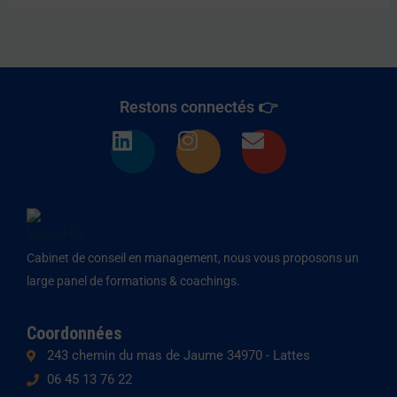
Restons connectés 👉
L
I
E
i
n
n
n
s
v
k
t
e
e
a
l
d
g
o
Cabinet de conseil en management, nous vous proposons un
i
r
p
large panel de formations & coachings.
n
a
e
m
Coordonnées
243 chemin du mas de Jaume 34970 - Lattes
06 45 13 76 22