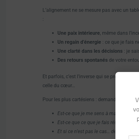
L’alignement ne se mesure pas avec un tableau
:
Une paix intérieure
, même dans l’ince
Un regain d’énergie
: ce que je fais n
Une clarté dans les décisions
: je sai
Des retours spontanés
de votre entou
Et parfois, c’est l’inverse qui se produit, et 
celle du cœur…
V
Pour les plus cartésiens : demandez-vous s
vo
Est-ce que je me sens à ma place aujo
Est-ce que ce que je fais résonne avec 
Et si ce n’est pas le cas… de quoi ai-je