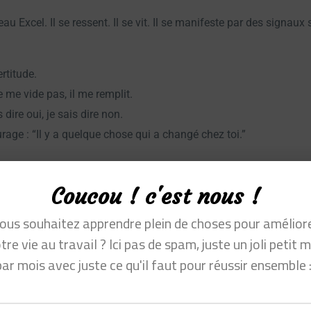
 Excel. Il se ressent. Il se vit. Il se manifeste par des signaux 
rtitude.
e me vide pas, il me remplit.
s dire oui, je sais dire non.
rage : “Il y a quelque chose qui a changé chez toi.”
c’est tout aussi précieux : fatigue chronique, perte de sens, conflit
Coucou ! c'est nous !
ous souhaitez apprendre plein de choses pour amélior
implement chaque matin :
tre vie au travail ? Ici pas de spam, juste un joli petit m
urd’hui ?
par mois avec juste ce qu'il faut pour réussir ensemble :
qui je suis ?
 besoin pour y revenir ?