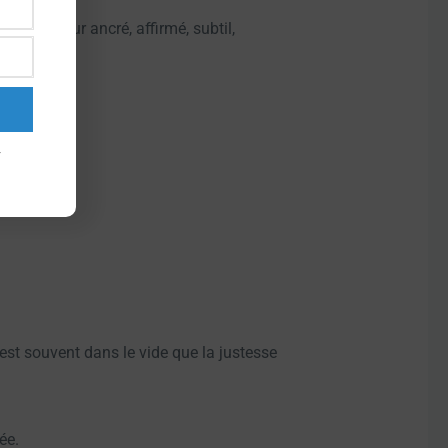
ui intérieur ancré, affirmé, subtil,
st souvent dans le vide que la justesse
ée.