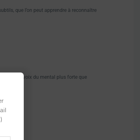
subtils, que l’on peut apprendre à reconnaître
s intérieurs, voix du mental plus forte que
er
ail
)