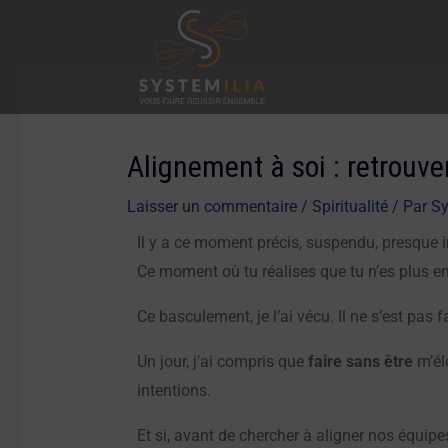
Aller
au
contenu
Navigation
des
articles
Alignement à soi : retrouve
Laisser un commentaire
/
Spiritualité
/ Par
Sy
Il y a ce moment précis, suspendu, presque i
Ce moment où tu réalises que tu n’es plus en 
Ce basculement, je l’ai vécu. Il ne s’est pas 
Un jour, j’ai compris que
faire sans être
m’él
intentions.
Et si, avant de chercher à aligner nos équi