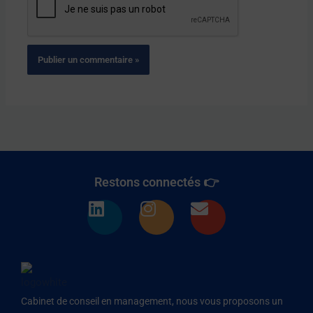
Restons connectés 👉
L
I
E
i
n
n
n
s
v
k
t
e
e
a
l
d
g
o
Cabinet de conseil en management, nous vous proposons un
i
r
p