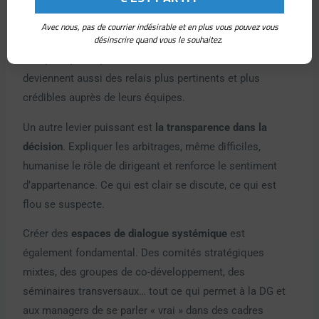
Cela commence par
la co-construction de la vision
avec
Avec nous, pas de courrier indésirable et en plus vous pouvez vous
désinscrire quand vous le souhaitez.
les managers. Non seulement ils sont plus engagés
lorsqu’ils participent à son élaboration, mais ils
deviennent aussi des relais plus pertinents et plus
crédibles auprès de leurs équipes.
Un autre levier puissant est
la transparence dans la
décision
. Expliquer les arbitrages, même difficiles,
humanise le rôle de dirigeant et renforce le sentiment
d’appartenance. Ce qui est clair se discute, ce qui est
flou se suspecte.
Créer des
espaces de dialogue systémique
est
également fondamental. Des comités stratégiques
mixtes, des groupes de co-développement, des
séminaires transversaux… tout ce qui permet à la DG et
aux managers de se parler « vrai » dans des cadres