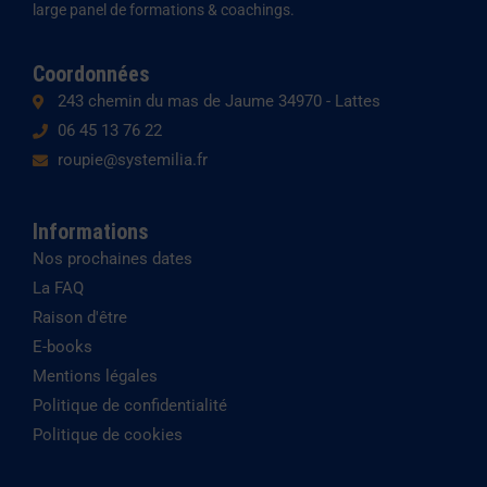
large panel de formations & coachings.
n
a
e
m
Coordonnées
243 chemin du mas de Jaume 34970 - Lattes
06 45 13 76 22
roupie@systemilia.fr
Informations
Nos prochaines dates
La FAQ
Raison d'être
E-books
Mentions légales
Politique de confidentialité
Politique de cookies