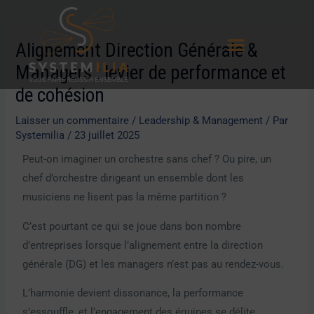
Aller
Navigation
au
des
Alignement Direction Générale &
contenu
articles
Managers : levier de performance et
de cohésion
Laisser un commentaire
/
Leadership & Management
/ Par
Systemilia
/
23 juillet 2025
Peut-on imaginer un orchestre sans chef ? Ou pire, un
chef d’orchestre dirigeant un ensemble dont les
musiciens ne lisent pas la même partition ?
C’est pourtant ce qui se joue dans bon nombre
d’entreprises lorsque l’alignement entre la direction
générale (DG) et les managers n’est pas au rendez-vous.
L’harmonie devient dissonance, la performance
s’essouffle, et l’engagement des équipes se délite.