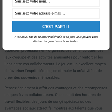
ouverte et une culture de collaboration. Encouragez les
échanges d’idées, les discussions spontanées et les
sessions de brainstorming. Créez un environnement où
chacun se sent écouté et valorisé, où les talents peuvent
partager leurs idées les plus folles sans crainte de jugement.
Avec nous, pas de courrier indésirable et en plus vous pouvez vous
désinscrire quand vous le souhaitez.
Et que diriez-vous d’intégrer un peu de jeu dans votre
quotidien professionnel ? Organisez des défis ludiques, des
jeux d’équipe et des activités amusantes pour renforcer les
liens entre vos collaborateurs. Le jeu est un excellent moyen
de favoriser l’esprit d’équipe, de stimuler la créativité et de
créer des souvenirs mémorables.
Pensez également à offrir des avantages et des récompenses
uniques à vos collaborateurs. Que ce soit des horaires de
travail flexibles, des jours de congé spéciaux ou des
avantages sociaux attractifs, montrez aux talents que vous