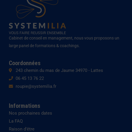
d
g
o
i
r
p
n
a
e
m
Cabinet de conseil en management, nous vous proposons un
large panel de formations & coachings.
Coordonnées
243 chemin du mas de Jaume 34970 - Lattes
06 45 13 76 22
roupie@systemilia.fr
Informations
Nos prochaines dates
La FAQ
Raison d'être