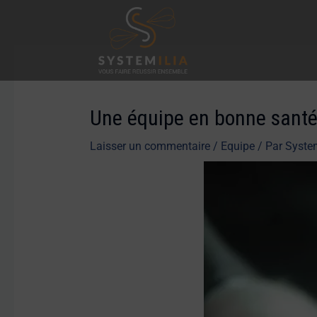
Aller
au
contenu
Navigation
des
articles
Une équipe en bonne santé,
Laisser un commentaire
/
Equipe
/ Par
Syste