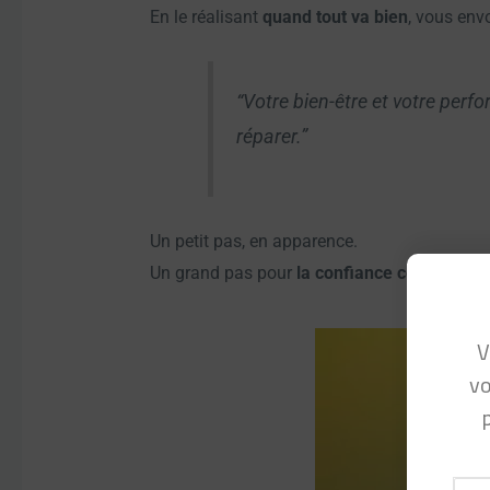
En le réalisant
quand tout va bien
, vous envo
“Votre bien-être et votre perf
réparer.”
Un petit pas, en apparence.
Un grand pas pour
la confiance collective
.
V
vo