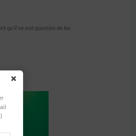
t qu’il ne soit question de les
er
ail
)