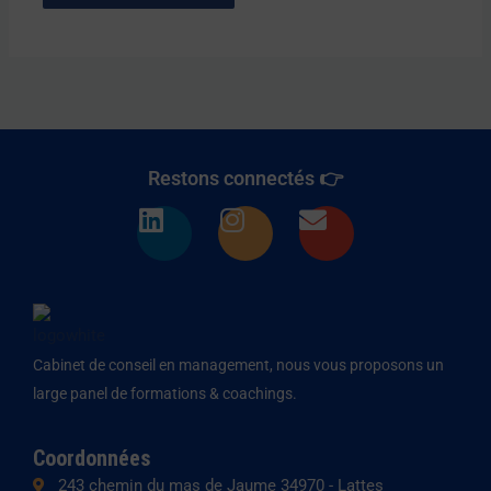
Restons connectés 👉
L
I
E
i
n
n
n
s
v
k
t
e
e
a
l
d
g
o
Cabinet de conseil en management, nous vous proposons un
i
r
p
large panel de formations & coachings.
n
a
e
m
Coordonnées
243 chemin du mas de Jaume 34970 - Lattes