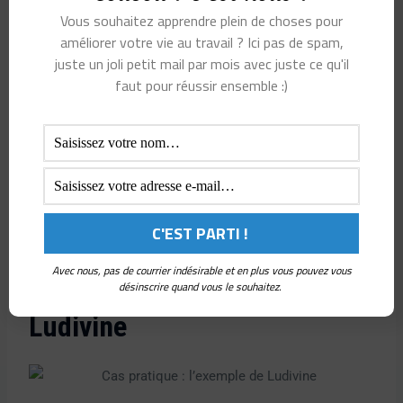
Vous souhaitez apprendre plein de choses pour
bénéfique, car leur perspective unique peut enrichir
améliorer votre vie au travail ? Ici pas de spam,
l’équipe.
juste un joli petit mail par mois avec juste ce qu'il
Enfin, offrir des formations sur la gestion du stress, la
faut pour réussir ensemble :)
méditation et d’autres techniques de relaxation aide les
employés hypersensibles à gérer leur quotidien
professionnel. Encouragez leur développement personnel
et professionnel en leur proposant des
formations
adaptées à leurs besoins
. Cela renforcera également leur
sentiment de valeur et d’appartenance.
Avec nous, pas de courrier indésirable et en plus vous pouvez vous
Cas pratique : l’exemple de
désinscrire quand vous le souhaitez.
Ludivine