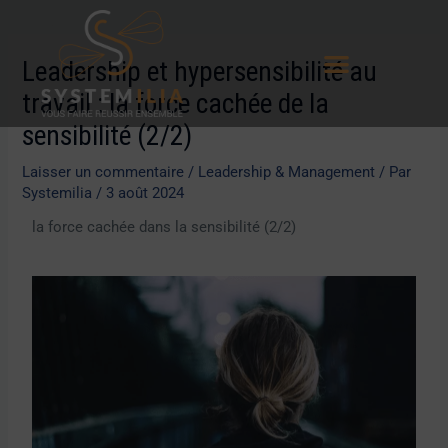
Aller
Navigation
au
des
Leadership et hypersensibilité au
contenu
articles
travail : la force cachée de la
sensibilité (2/2)
Laisser un commentaire
/
Leadership & Management
/ Par
Systemilia
/
3 août 2024
la force cachée dans la sensibilité (2/2)