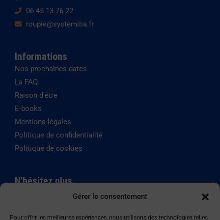
06 45 13 76 22
roupie@systemilia.fr
Informations
Nos prochaines dates
La FAQ
Raison d'être
E-books
Mentions légales
Politique de confidentialité
Politique de cookies
N'hésitez plus
Gérer le consentement
SYSTEMILIA est certifié
Qualiopi depuis le mai 2020,
Pour offrir les meilleures expériences, nous utilisons des technologies telles