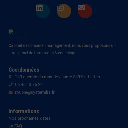
L
I
E
i
n
n
n
s
v
k
t
e
e
a
l
d
g
o
Cabinet de conseil en management, nous vous proposons un
i
r
p
large panel de formations & coachings.
n
a
e
m
Coordonnées
243 chemin du mas de Jaume 34970 - Lattes
06 45 13 76 22
roupie@systemilia.fr
Informations
Nos prochaines dates
La FAQ