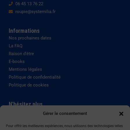
06 45 13 76 22
roupie@systemilia.fr
Informations
Nos prochaines dates
La FAQ
Raison d'être
E-books
Mentions légales
Politique de confidentialité
Politique de cookies
N'hésitez plus
Gérer le consentement
SYSTEMILIA est certifié
Qualiopi depuis le mai 2020,
Pour offrir les meilleures expériences, nous utilisons des technologies telles