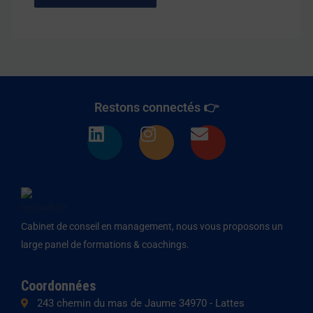
Restons connectés 👉
L
I
E
i
n
n
n
s
v
k
t
e
e
a
l
d
g
o
Cabinet de conseil en management, nous vous proposons un
i
r
p
large panel de formations & coachings.
n
a
e
m
Coordonnées
243 chemin du mas de Jaume 34970 - Lattes