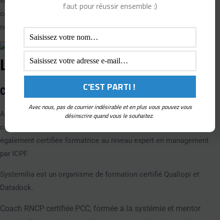
vise à fournir à l’employé toutes les informations, les
faut pour réussir ensemble :)
compétences et les outils dont il a besoin pour réussir dans son
nouveau rôle.
L'experte en ressources humaines
Catherine Roupié
Avec nous, pas de courrier indésirable et en plus vous pouvez vous
Accompagnement réalisé
 par Catherine Roupié, formatrice et 
désinscrire quand vous le souhaitez.
coach certifiée KCF (Kahler Communication France), elle est 
également certifiée formatrice au niveau expert en management 
par ICPF. 
Systemilia est un organisme de formation certifié Qualiopi et 
Datadock.
Coach RNCP certifiée PCC, formée à la systémie et mentor 