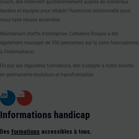
coach, elle intervient quotidiennement auprès de nombreux 
leaders et équipes pour rétablir l’harmonie relationnelle pour 
vous faire réussir ensemble. 
Maintenant cheffe d’entreprise, Catherine Roupié a été 
également manager de 350 personnes sur la zone francophone, 
à l’international.
De par ses régulières formations, elle s’adapte à notre société 
en permanente évolution et transformation.
L
E
i
n
n
v
Informations handicap
k
e
e
l
Des
formations
accessibles à tous.
d
o