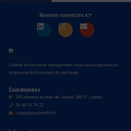
Restons connectés 👉
L
I
E
i
n
n
n
s
v
k
t
e
e
a
l
d
g
o
Cabinet de conseil en management, nous vous proposons un
i
r
p
large panel de formations & coachings.
n
a
e
m
Coordonnées
243 chemin du mas de Jaume 34970 - Lattes
06 45 13 76 22
roupie@systemilia.fr