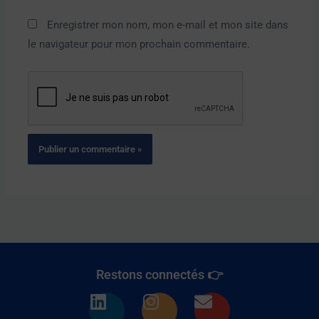
Enregistrer mon nom, mon e-mail et mon site dans
le navigateur pour mon prochain commentaire.
Restons connectés 👉
L
I
E
i
n
n