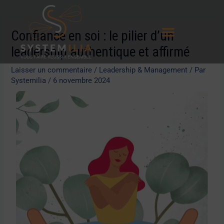
Aller
Navigation
au
des
Confiance en soi : le pilier d’un
contenu
articles
leadership authentique et affirmé
Laisser un commentaire
/
Leadership & Management
/ Par
Systemilia
/
6 novembre 2024