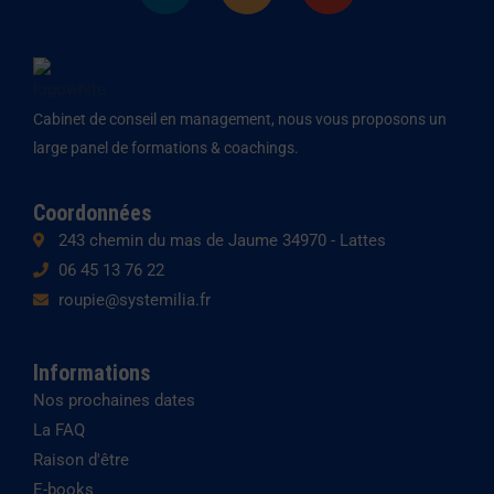
n
s
v
k
t
e
e
a
l
d
g
o
Cabinet de conseil en management, nous vous proposons un
i
r
p
large panel de formations & coachings.
n
a
e
m
Coordonnées
243 chemin du mas de Jaume 34970 - Lattes
06 45 13 76 22
roupie@systemilia.fr
Informations
Nos prochaines dates
La FAQ
Raison d'être
E-books