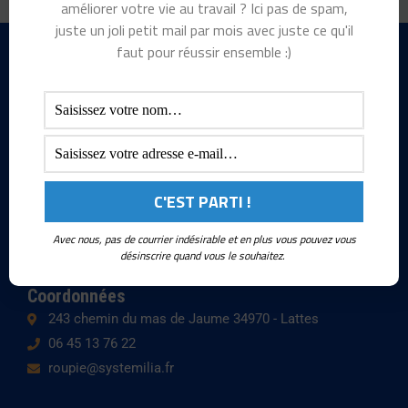
améliorer votre vie au travail ? Ici pas de spam,
juste un joli petit mail par mois avec juste ce qu'il
faut pour réussir ensemble :)
Restons connectés 👉
L
I
E
i
n
n
n
s
v
k
t
e
e
a
l
d
g
o
Cabinet de conseil en management, nous vous proposons un
i
r
p
Avec nous, pas de courrier indésirable et en plus vous pouvez vous
large panel de formations & coachings.
n
a
e
désinscrire quand vous le souhaitez.
m
Coordonnées
243 chemin du mas de Jaume 34970 - Lattes
06 45 13 76 22
roupie@systemilia.fr