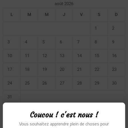
août 2026
L
M
M
J
V
S
D
1
2
3
4
5
6
7
8
9
10
11
12
13
14
15
16
17
18
19
20
21
22
23
24
25
26
27
28
29
30
31
Coucou ! c'est nous !
« Juil
Vous souhaitez apprendre plein de choses pour